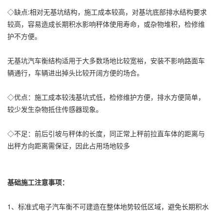
◇缺点:相对无基坑结构，施工成本较高，对基坑底部排水结构要求
较高，容易造成长期积水影响秤体使用寿命，或杂物堆积，检修维
护不方便。
无基坑汽车衡结构适用于大多数场地比较宽裕，安装不影响路面车
辆通行，车辆进出掉头比较开阔方便的场合。
◇优点：施工成本较浅基坑式低，检修维护方便，排水方便简单，
较少发生杂物抵住传感器现象。
◇不足：前后引坡与秤体的长度，同正常上秤前拉直车体的距离与
出秤方向距离需保证，因此占用场地较多
基础施工注意事项：
1、标准式电子汽车衡不可建造在整体地势较低区域，避免长期积水