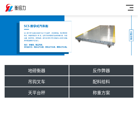
地磅衡器
反作弊器
吊钩叉车
配料给料
天平台秤
称重方案